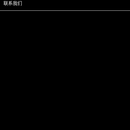
联系我们
业务范围
Business Scope