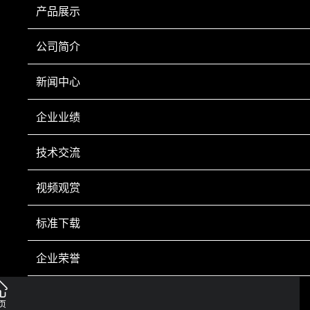
产品展示
公司简介
新闻中心
下一页
企业业绩
技术交流
视频观赏
手机扫一扫
标准下载
Copyright © 2022 鞍山市科翔仪器仪表有限公司 Inc All Right Reserved.
辽ICP备
20001023号-1
营业执照
技术支持：
鞍山龙采
企业荣誉
电话：0412-8252920 0412-8252930 传真：0412-8246602 手机：13050084
493 售后服务部：0412-8285080 新疆市场部 手机：18641242835 电话：0991-
联系我们
3651089
页