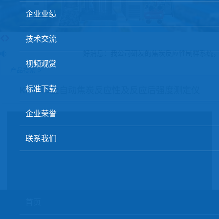
球团矿/烧结矿/块矿高温冶金性能检测系统
企业业绩
烧结/球团优化配矿研究设备
技术交流
高炉配吹煤检测设备
好消息：我公司研发的焦炭反应性制样系统，
视频观赏
冶金渣、保护渣等高温物性检测设备
产品搜索 >
冶金石灰活性度测定仪
标准下载
KF-21D全自动焦炭反应性及反应后强度测定仪
矿石、焦炭物理检测及制样设备
企业荣誉
工业分析、测硫仪等
联系我们
首页