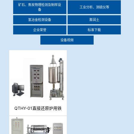
矿石、焦炭物理检测及制样设
工业分析、测硫仪等
备
氢冶金检测设备
膨润土
企业荣誉
标准下载
设备视频
QTHY-01直接还原炉用铁
矿石还原性、膨胀性及金
属化率测定装置 （TG分
析仪）