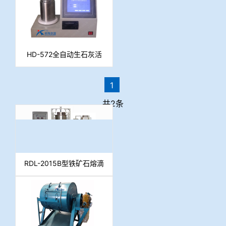
HD-572全自动生石灰活
性测定仪
1
共2条
RDL-2015B型铁矿石熔滴
性能试验装置 （含CO发
生炉）