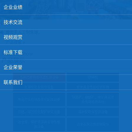
球团矿/烧结矿/块矿高温冶金性能检测系统
企业业绩
烧结/球团优化配矿研究设备
技术交流
高炉配吹煤检测设备
优于人工制焦球。
视频观赏
冶金渣、保护渣等高温物性检测设备
产品搜索 >
冶金石灰活性度测定仪
标准下载
Product Show
产品展示
矿石、焦炭物理检测及制样设备
企业荣誉
工业分析、测硫仪等
直接还原铁用球团检测设备
铁精粉
联系我们
生球检验及焙烧设备
焦炭高温性能检测系统
球团矿、烧结矿、块矿高温冶
焦化行业检测及优化配煤设备
金性能检测系统
烧结、球团优化配矿研究设备
高炉配吹煤检测设备
冶金渣、保护渣等高温物性检
冶金石灰活性度测定仪
测设备