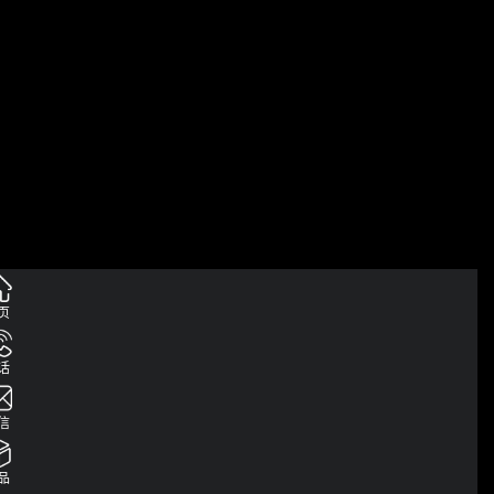
流动度
页
话
石灰活度
信
品