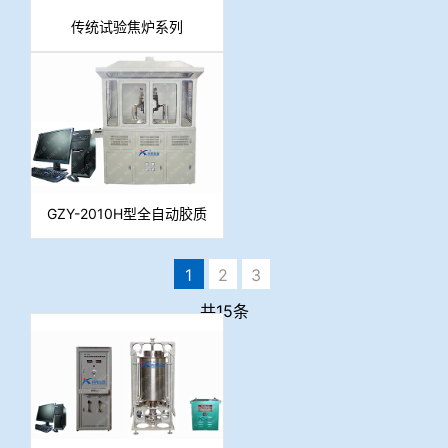
传统试验焦炉系列
GZY-2010H型全自动胶质
层指数测定仪
1
2
3
共15条