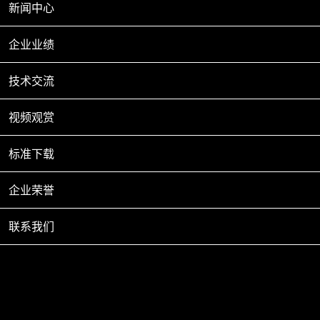
新闻中心
氢基直接还原竖炉试验平
台
企业业绩
1
技术交流
共1条
视频观赏
标准下载
企业荣誉
PZR-02膨胀容测定仪
联系我们