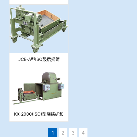
JCE-A型ISO鼓后摇筛
KX-2000(ISO)型烧结矿和
球团矿强度测定转鼓
1
2
3
4