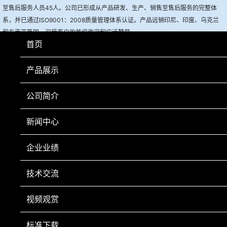
至售后服务人员45人。公司已形成从产品研发、生产、销售至售后服务的完整体
系，并已通过ISO9001：2008质量管理体系认证。产品远销印尼、印度、乌克兰
和东南亚等国，深受客户的普遍欢迎和广泛赞誉。
首页
公司以“创新领先”为目标，在技术上投入了大量的资金，从而使得我公司的产
品技术一直保持在行业的前列，并已获得七项国家专利。其中
全自动煤焦岩相分析
产品展示
系统、全自动基氏流动度测定仪、全自动胶质层指数测定仪
的主要核心技术。
公司简介
公司秉承
“质量为先、信誉为重、管理为本、服务为诚”
的经营理念，作为科翔
人不断的追求和目标，愿与广大朋友携手共创美好的明天！
新闻中心
企业业绩
技术交流
视频观赏
手机扫一扫
标准下载