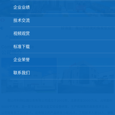
球团矿/烧结矿/块矿高温冶金性能检测系统
企业业绩
烧结/球团优化配矿研究设备
技术交流
高炉配吹煤检测设备
好消息：我公司研发的焦炭反应性
视频观赏
冶金渣、保护渣等高温物性检测设备
产品搜索 >
冶金石灰活性度测定仪
标准下载
Company Profile
公司简介
矿石、焦炭物理检测及制样设备
企业荣誉
工业分析、测硫仪等
联系我们
鞍山市科翔仪器仪表有限公司成立于2002年，注册资金2000万元，占地面积
5000平方米，是一家专业从事冶金实验设备研发、生产和销售的高新技术企业。
公司现有员工200余人，设有独立的产品研发小组20人，工程技术人员54人，销售