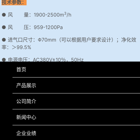
技术参数：
3
● 风 量：1900-2500m
/h
● 风 压：959-1200Pa
● 进气口尺寸：Φ70mm（可以根据用户要求设计）；净化效
率：＞99.5%
● 电源电压：AC380V±10％，50Hz
首页
● 额定功率：1.1+1.1kW
● 外型尺寸：1400×900×1700mm
产品展示
● 重 量：168kg
公司简介
新闻中心
上一页
下一页
企业业绩