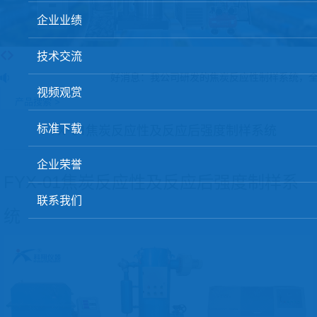
球团矿/烧结矿/块矿高温冶金性能检测系统
企业业绩
烧结/球团优化配矿研究设备
技术交流
高炉配吹煤检测设备
好消息：我公司研发的焦炭反应性制样系统，全部
视频观赏
冶金渣、保护渣等高温物性检测设备
产品搜索 >
冶金石灰活性度测定仪
标准下载
FYX-01焦炭反应性及反应后强度制样系统
矿石、焦炭物理检测及制样设备
企业荣誉
工业分析、测硫仪等
FYX-01焦炭反应性及反应后强度制样系
联系我们
统