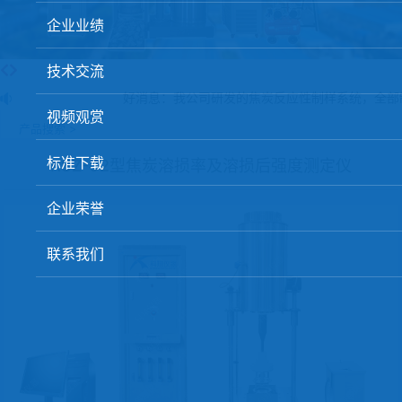
球团矿/烧结矿/块矿高温冶金性能检测系统
企业业绩
烧结/球团优化配矿研究设备
技术交流
高炉配吹煤检测设备
好消息：我公司研发的焦炭反应性制样系统，全部
视频观赏
冶金渣、保护渣等高温物性检测设备
产品搜索 >
冶金石灰活性度测定仪
标准下载
KSZ-02型焦炭溶损率及溶损后强度测定仪
矿石、焦炭物理检测及制样设备
企业荣誉
工业分析、测硫仪等
联系我们