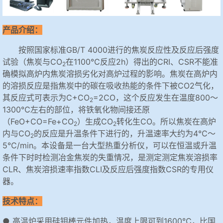
产品介绍：
按照国家标准GB/T 4000进行的焦炭反应性及反应后强度
试验（焦炭与CO
在1100℃反应2h）得出的CRI、CSR不能准
2
确模拟高炉内焦炭溶损劣化对高炉过程的影响。焦炭在高炉内
的溶损反应是指焦炭中的碳在吸收热能的条件下被CO2气化，
其反应式可表示为C+CO
=2CO，这个反应发生在温度800～
2
1300℃左右的部位，将铁氧化物间接还原
（FeO+CO=Fe+CO
）生成CO
转化生CO。所以焦炭在高炉
2
2
内与CO
的反应是升温条件下进行的，升温速率大约为4℃～
2
5℃/min。本设备是一台大型热重分析仪，可以在恒温或升温
条件下时时检测冶金焦炭的失重情况，是测定测定焦炭溶损率
CLR、焦炭溶损速率指数CLI及反应后强度指数CSR的专用仪
器。
技术特点：
● 高温炉采用硅钼棒元件加热，温度上限可到1600℃，比国