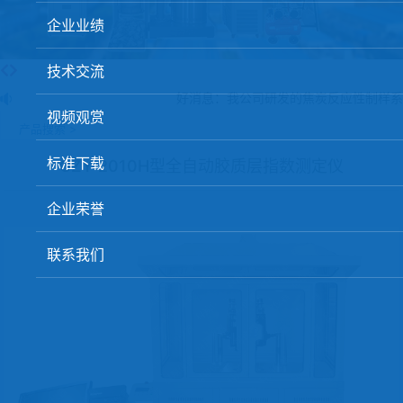
球团矿/烧结矿/块矿高温冶金性能检测系统
企业业绩
烧结/球团优化配矿研究设备
技术交流
高炉配吹煤检测设备
好消息：我公司研发的焦炭反应性制样系
视频观赏
冶金渣、保护渣等高温物性检测设备
产品搜索 >
冶金石灰活性度测定仪
标准下载
GZY-2010H型全自动胶质层指数测定仪
矿石、焦炭物理检测及制样设备
企业荣誉
工业分析、测硫仪等
联系我们