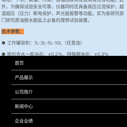
外，为确保试验安全可靠，仪器同时还具备高压过流保护，超
温超压（压力）断电保护，声光报报警等功能。实为各研究部
门研究原油脱水脱盐之必备的理想试验装置。
技术参数：
● 工作罐容积：1L-3L-5L-10L（任意选）
● 脱后含水一般油品：≤0.2％，特殊稠油品：≤0.3％
首页
● 电源电压：AC220V±10％，50Hz
● 额定功率：2.5kW
产品展示
● 外形尺寸：850×810×1680mm
公司简介
新闻中心
上一页
下一页
企业业绩