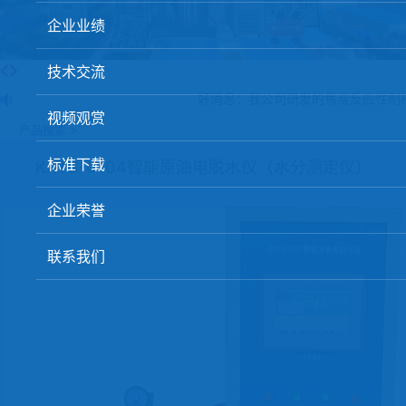
球团矿/烧结矿/块矿高温冶金性能检测系统
企业业绩
烧结/球团优化配矿研究设备
技术交流
高炉配吹煤检测设备
好消息：我公司研发的焦炭反应性制样
视频观赏
冶金渣、保护渣等高温物性检测设备
产品搜索 >
冶金石灰活性度测定仪
标准下载
KXTS-0104智能原油电脱水仪（水分测定仪）
矿石、焦炭物理检测及制样设备
企业荣誉
工业分析、测硫仪等
联系我们