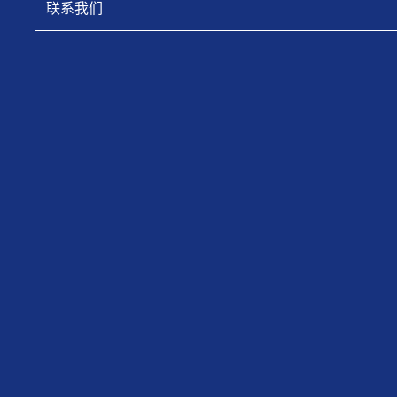
联系我们
下一页
CONTACT US
公司地址： 山西省太原市和平北路131号
联系电话： 0351-6529843
邮政编码： 030027
网 址 : http://csic-fxjd.cn