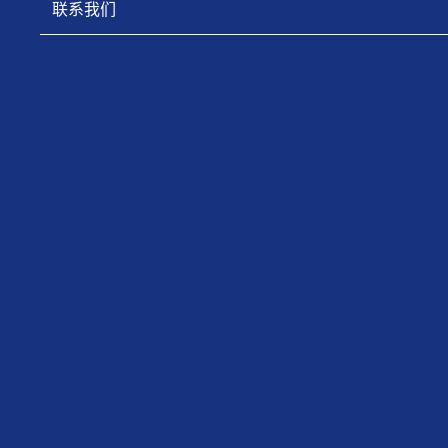
联系我们
上一页
下一页
CONTACT US
公司地址： 山西省太原市和平北路131号
联系电话： 0351-6529843
邮政编码： 030027
网 址 : http://csic-fxjd.cn