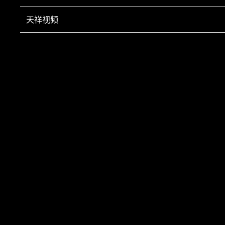
天祥视频
GP3-20B型光杆排线器排位器