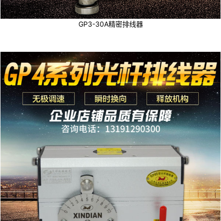
GP3-30A精密排线器