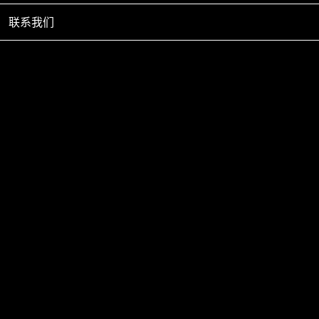
产品中心
_____
联系我们
地源热泵标准机组-XYG-160G