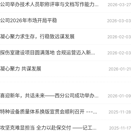
公司举办技术人员职称评审与文档写作能力提升专项培训
2026-03-27
公司2026年市场开局平稳
2026-03-03
凝心聚力求生存，行稳致远谋发展
2026-02-03
探伤室建设项目圆满落地 合规运营迈入新征程
2026-02-03
凝心聚力 共谋发展
2026-01-21
喜迎新年，共话未来——西分公司成功举办2026年新年茶话会
2026-01-09
特种设备质量体系换版宣贯会顺利召开 ---筑牢油气田设备合规管控防线
2025-11-28
攻坚克难显担当 全力以赴保交付 ——记工厂提前完成中澳公司22台智能切断阀保供任务
2025-11-17