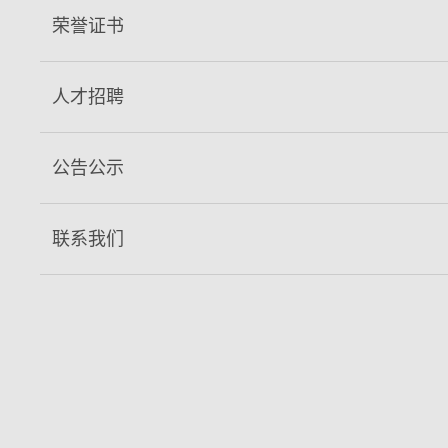
公室、法务等科室，目前在册员工150余人，其中管理人员20余
荣誉证书
人，专业技术人员30余人，拥有一批高素质的管理和技术人
才，公司在以曹鹏飞董事长为核心的经营班子带领下，在科技创
人才招聘
新的道路上砥砺前行，不断发展壮大。
主要业务：
生产C10至C80不同强度等级的高强商品混凝
公告公示
土。
设备实力：
公司设备精良，拥有当今国内*技术水平的全自
联系我们
动混凝土生产设备双180搅拌站1座，180搅拌站1座，专业混凝
土搅拌运输车40辆，泵车15台，是目前临汾市规模较大、设备
精良、技术力量雄厚的专业混凝土生产企业。
专业资质：
公司于2006年9月取得混凝土生产企业三级资
质，顺利通过了ISO9001:2015国际质量管理体系、IS014001:2
015环境管理体系和GB/T 45001-2020职业健康安全管理体系