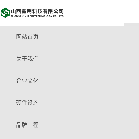
网站首页
关于我们
关于我们
发展历程：
山西鑫明科技有限公司隶属山西临汾市政工程集
团股份有限公司，位于临汾市尧都区刘村镇南庄村南343米，公
企业文化
司于2005年6月注册成立，2006年3月建成投产，固定资产总
额达1.14亿元，设计生产能力为年产预拌砼90万方，是临汾市预
硬件设施
拌砼生产领域的重要企业，并被评选为山西省高新技术企业。
组织架构：
公司设有财务部、营销科、计划科、采供科、生
品牌工程
产科、施工队、车队、混凝土研发室、安环科、核算科、综合办