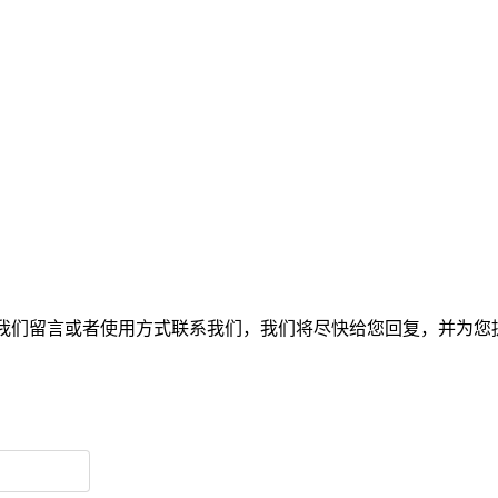
我们留言或者使用方式联系我们，我们将尽快给您回复，并为您