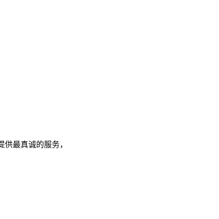
提供最真诚的服务，