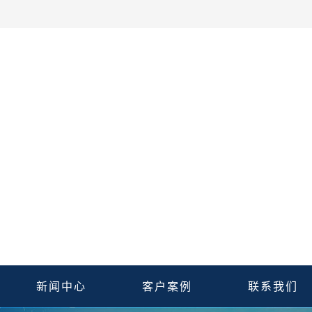
新闻中心
客户案例
联系我们