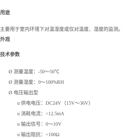
用途
主要用于室内环境下对温湿度或仅对温度、湿度的监测。
外观
技术参数
Ø
测量温度：
-50～50℃
Ø
测量湿度：
0～100%RH
Ø
电压输出型
u
供电电压：
DC24V（15V～36V）
u
消耗电流：
<12.5mA
u
输出信号：
0～10V
u
输出阻抗：
<100Ω