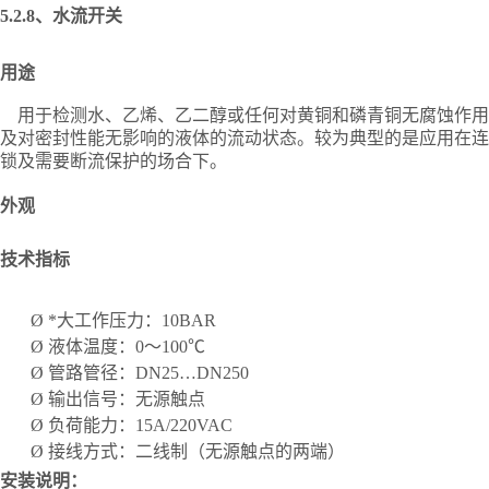
5.2.8、
水流开关
用途
用于检测水、乙烯、乙二醇或任何对黄铜和磷青铜无腐蚀作用
及对密封性能无影响的液体的流动状态。较为典型的是应用在连
锁及需要断流保护的场合下。
外观
技术指标
Ø
*大工作压力：
10BAR
Ø
液体温度：
0～100℃
Ø
管路管径：
DN25…DN250
Ø
输出信号：无源触点
Ø
负荷能力：
15A/220VAC
Ø
接线方式：二线制（无源触点的两端）
安装说明：