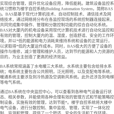
实现综合管理，提升优化设备应用，降低能耗。建筑设备监控系
统习惯称为楼宇自控系统
(Building Automation System，简称BAS
)。BAS是基于现代计算机技术、自动控制技术、通信技术及网
络技术，通过网络将分布在各监控现场的系统控制器连接起来，
共同完成集中操作、管理和分散控制功能的综合自动化系统。
BAS对大厦内的机电设备采用现代计算机技术进行自动化监控和
有效的管理，控制大厦内的温、湿度，创造舒适、安全的工作环
境，并以*低的能源和电力消耗来维持系统和设备的正常运行，
以求取得*低的大厦运作成本。同时，BAS极大的方便了设备的
操作与维修，减少管理和维护人员，达到节约能源和人力资源的
目的，为业主创造了更高的经济效益。
BA系统常规涵盖了水电暖三大系统，水系统主要包含给排水系
统；电系统主要包含公共照明，泛光照明，以及变配电等系统，
暖通系统主要涉及到冷热源及空调新风系统。此外还涉及到电梯
等电气系统。
通过
BA系统在中央监控中心，可以查看到各种电气设备运行状
态、相关参数，并能使用各种合理有效的管理方式和节能策略控
制设备，实施有效的管理，达到节能*。楼宇自控系统将大楼中
电气设备，进行分散控制、集中监视、管理，实现了一体化控
制、监测和管理，提供了一个舒适、安全的生活和工作环境。