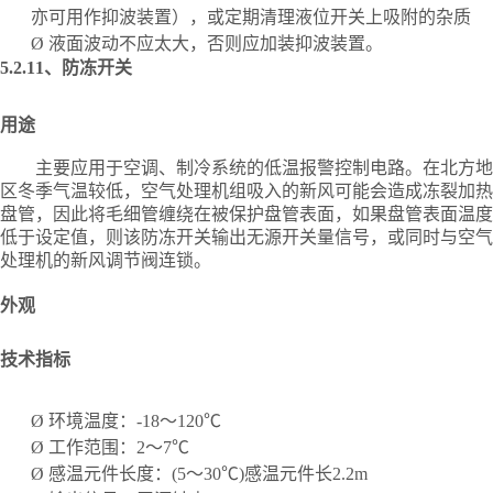
亦可用作抑波装置），或定期清理液位开关上吸附的杂质
Ø
液面波动不应太大，否则应加装抑波装置。
5.2.11、
防冻开关
用途
主要应用于空调、制冷系统的低温报警控制电路。在北方地
区冬季气温较低，空气处理机组吸入的新风可能会造成冻裂加热
盘管，因此将毛细管缠绕在被保护盘管表面，如果盘管表面温度
低于设定值，则该防冻开关输出无源开关量信号，或同时与空气
处理机的新风调节阀连锁。
外观
技术指标
Ø
环境温度：
-18～120℃
Ø
工作范围：
2～7℃
Ø
感温元件长度：
(5～30℃)感温元件长2.2m