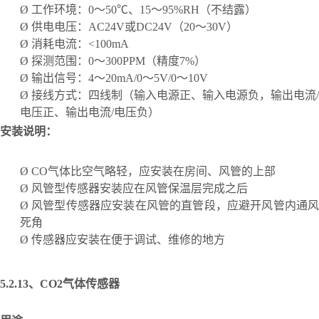
Ø
工作环境：
0～50℃、15～95%RH（不结露）
Ø
供电电压：
AC24V或DC24V（20～30V）
Ø
消耗电流：
<100mA
Ø
探测范围：
0～300PPM（精度7%）
Ø
输出信号：
4～20mA/0～5V/0～10V
Ø
接线方式：四线制（输入电源正、输入电源负，输出电流
/
电压正、输出电流/电压负）
安装说明：
Ø
CO气体比空气略轻，应安装在房间、风管的上部
Ø
风管型传感器安装应在风管保温层完成之后
Ø
风管型传感器应安装在风管的直管段，应避开风管内通
死角
Ø
传感器应安装在便于调试、维修的地方
5.2.13、
CO2气体传感器