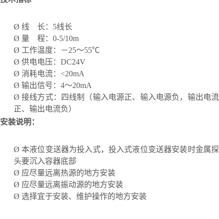
Ø
线
长：
5
线长
Ø
量
程：
0-
5/10
m
Ø
工作温度：－
25～55℃
Ø
供电电压：
DC24V
Ø
消耗电流：
<20mA
Ø
输出信号：
4～20mA
Ø
接线方式：四线制（输入电源正、输入电源负，输出电
正、输出电流负）
安装说明：
Ø
本液位变送器为投入式，投入式液位变送器安装时金属
头要沉入容器底部
Ø
应尽量远离热源的地方安装
Ø
应尽量远离振动源的地方安装
Ø
选择宜于安装、维护操作的地方安装