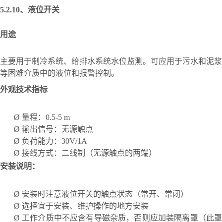
5.2.10、
液位开关
用途
主要用于制冷系统、给排水系统水位监测。可应用于污水和泥浆
等困难介质中的液位和报警控制。
外观技术指标
Ø
量程：
0.5-5 m
Ø
输出信号：无源触点
Ø
负荷能力：
30V/1A
Ø
接线方式：二线制（无源触点的两端）
安装说明：
Ø
安装时注意液位开关的触点状态（常开、常闭）
Ø
选择宜于安装、维护操作的地方安装
Ø
工作介质中不应含有导磁杂质，否则应加装隔离罩（此