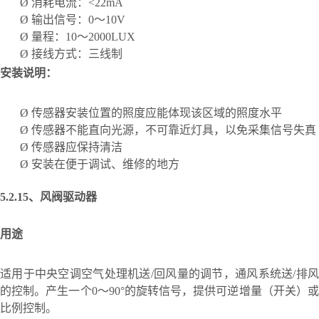
Ø
消耗电流：
<22mA
Ø
输出信号：
0
～
10V
Ø
量程：
10
～
2000LUX
Ø
接线方式：
三
线制
安装说明：
Ø
传感器安装位置的照度应能体现该区域的照度水平
Ø
传感器不能直向光源，不可靠近灯具，以免采集信号失真
Ø
传感器应保持清洁
Ø
安装在便于调试、维修的地方
5.2.15、
风阀驱动器
用途
适用于中央空调空气处理机送
/回风量的调节，通风系统送/排
的控制。产生一个0～90°的旋转信号，提供可逆增量（开关）或
比例控制。