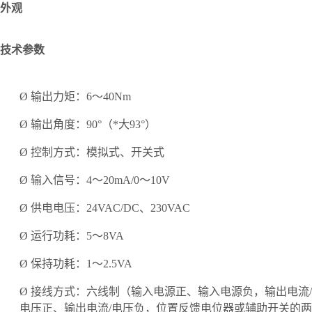
外观
技术参数
Ø
输出力矩：
6～40Nm
Ø
输出角度：
90°（*大93°）
Ø
控制方式：模拟式、开关式
Ø
输入信号：
4～20mA/0～10V
Ø
供电电压：
24VAC/DC、230VAC
Ø
运行功耗：
5～8VA
Ø
保持功耗：
1～2.5VA
Ø
接线方式：六线制（输入电源正、输入电源负，输出电流
/
电压正、输出电流/电压负，位置反馈电位器或辅助开关的两