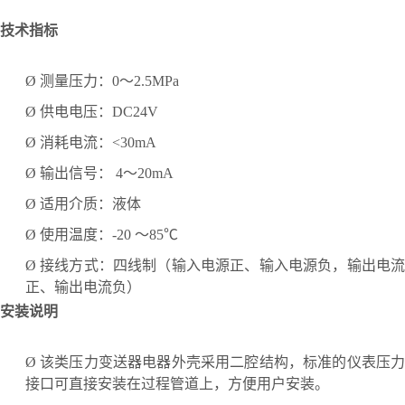
技术指标
Ø
测量压力：
0～2.5MPa
Ø
供电电压：
DC24V
Ø
消耗电流：
<30mA
Ø
输出信号：
4～20mA
Ø
适用介质：液体
Ø
使用温度：
-20 ～85℃
Ø
接线方式：四线制（输入电源正、输入电源负，输出电
正、输出电流负）
安装说明
Ø
该类压力变送器电器外壳采用二腔结构，标准的仪表压
接口可直接安装在过程管道上，方便用户安装。