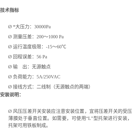
技术指标
Ø
*大压力：
30000Pa
Ø
测量压差：
200～1000 Pa
Ø
运行温度极限：
-15～60℃
Ø
回程误差：
56 Pa
Ø
输
出：无源触点
Ø
负荷能力：
5A/250VAC
Ø
接线方式：二线制（无源触点的两端）
安装说明：
Ø
风压压差开关安装应注意安装位置，宜将压差开关的受
薄膜处于垂直位置。如需要，可使用
“L”型托架进行安装，
托架可用铁板制成。