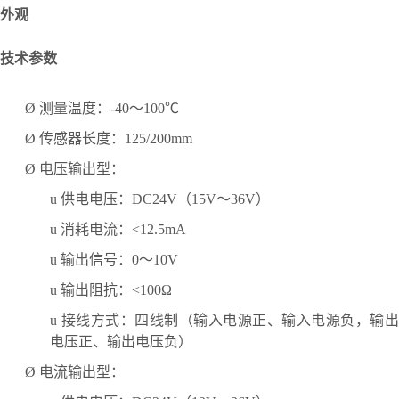
外观
技术参数
Ø
测量温度：
-
4
0～1
0
0℃
Ø
传感器长度：
1
25/
200mm
Ø
电压输出型：
u
供电电压：
DC24V（15V～36V）
u
消耗电流：
<12.5mA
u
输出信号：
0～10V
u
输出阻抗：
<100Ω
u
接线方式：四线制（输入电源正、输入电源负，输
电压正、输出电压负）
Ø
电流输出型：