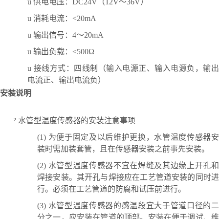
u
供电电压：
DC24V（12V～36V）
u
消耗电流：
<20mA
u
输出信号：
4～20mA
u
输出负载：
<500Ω
u
接线方式：四线制（输入电源正、输入电源负，输
电流正、输出电流负）
安装说明
²
水管型温度传感器的安装注意事项
(1)
为便于固定及以后维护更换，水管温度传感器
装时需加装套管，且在传感器安装之前事先安装。
(2)
水管型温度传感器不宜在焊缝及其边缘上开孔
焊接安装。其开孔与焊接应在工艺管道安装的同时进
行。必须在工艺管道的防腐和试压前进行。
(3)
水管型温度传感器的感温段宜大于管道口径的
分之一，应安装在管道的顶部。安装在便于调试、维