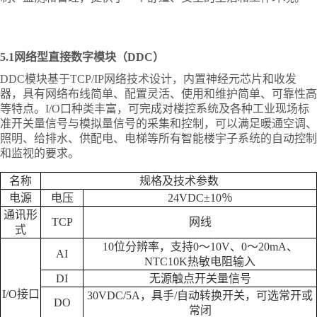
5.1网络型直接数字模块（DDC）
DDC模块基于
TCP/IP网络
技术设计，内置神经元芯片和收发
器，具有网络布线简单、配置灵活、使用和维护简单、可靠性高
等特点。
I/O口种类丰富，可完成对楼控系统及各种工业现场标
准开关量信号与模拟量信号的采集和控制，可以满足暖通空调、
照明、给排水、供配电、电梯等所有智能楼宇子系统的自动控制
和监视的要求。
名称
规格及技术参数
电源
电压
24VDC±10％
通讯形
TCP
网线
式
10位分辨率，支持0～10V、0～20mA、
AI
NTC10K热敏电阻输入
DI
无源触点开关量信号
I/O接口
30VDC/5A，具手/自动转换开关，可选常开或
DO
常闭