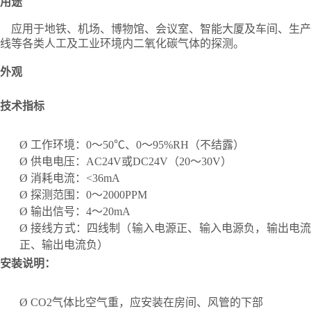
用途
应用于地铁、机场、博物馆、会议室、智能大厦及车间、生产
线等各类人工及工业环境内二氧化碳气体的探测。
外观
技术指标
Ø
工作环境：
0～50℃、0～95%RH（不结露）
Ø
供电电压：
AC24V或DC24V（20～30V）
Ø
消耗电流：
<36mA
Ø
探测范围：
0～2000PPM
Ø
输出信号：
4～20mA
Ø
接线方式：四线制（输入电源正、输入电源负，输出电
正、输出电流负）
安装说明：
Ø
CO2气体比空气重，应安装在房间、风管的下部