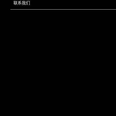
联系我们
公司用车 (2)