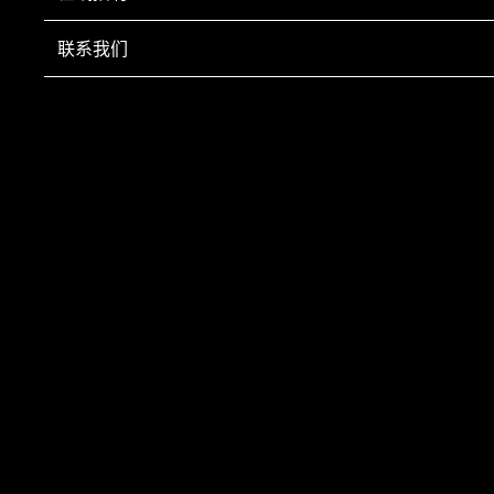
5.负责保存、归档财务相关资料；
联系我们
6.负责开具各項票据；
7.配合主管负责公司财务管理级数据 统计汇总；