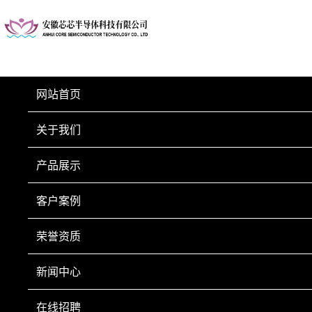
网站首页
关于我们
产品展示
会计
1.负责日常的管理和核对；
客户案例
2.公司基本账物；
荣誉资质
3.负责收集和审核财务申请，保证报销手续的合法性、
准确性；
新闻中心
4.负责登记现金、银行存款日记账并准确录取系统，按
在线招聘
时与做账会计对接；