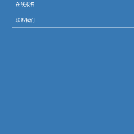
在线报名
联系我们
汽车检测与维修专业
编辑：2024-03-14 19:54:03
培养目标：主要面向新能源汽车售后技术服务和管理企事业