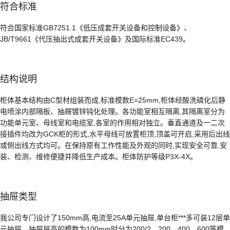
符合标准
符合国家标准GB7251.1《低压成套开关设备和控制设备》、
JB/T9661《代压抽出式成套开关设备》及国际标准EC439。
结构说明
柜体基本结构由C型材组装而成,标准模数E=25mm,柜体经酸洗磷化后静
电喷涂内部隔板、抽屜镀锌钝化处理。各功能室相互隔离,其隔离室分为
功能单元室、母线室和电缆室,各室的作用相对独立。垂直通道及一二次
接插件均改为GCK柜的形式,水平母线可放置柜顶,顶盖可开启,采用后出线
或侧出线方式均可。在保持原有工作性能及外观的同时,实现安全可靠,安
装、检测、维修便捷并降低生产成本。柜体防护等级P3X-4X。
抽屉类型
我公司专门设计了150mm高,电流至25A单元抽屉,单台柜***多可装12层单
元抽屉。抽屉层高的模数为100mm时分为200/2、200、400、600等模