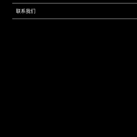
联系我们
华能满洲里热电有限公司（二期）
编辑：2022-05-13 14:33:11
上一页
下一页
©2021 大连天源环境工程有限公司
辽ICP备14001739号-4