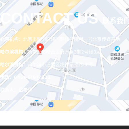
CONTACT US
联系我
北京机构：
北京市朝阳区建国路15号院甲一号北京传媒基地
哈尔滨机构：
哈尔滨市哈西金爵万象3期2号楼3层
哈尔滨机构：
哈尔滨市道里区埃德蒙顿路90号
电话：0451-51917333
联系人：岳老师