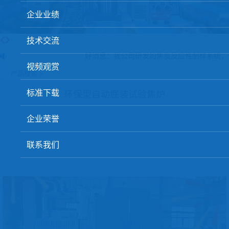
球团矿/烧结矿/块矿高温冶金性能检测系统
企业业绩
烧结/球团优化配矿研究设备
技术交流
高炉配吹煤检测设备
好消息：我公司研发的焦炭反应性制样系统，
视频观赏
冶金渣、保护渣等高温物性检测设备
产品搜索 >
冶金石灰活性度测定仪
标准下载
环保型自动底装试验焦炉
矿石、焦炭物理检测及制样设备
企业荣誉
工业分析、测硫仪等
联系我们