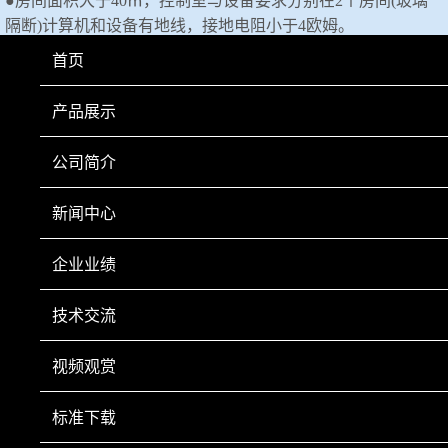
●
房间面积大于
40
㎡，控制室与设备要求分别在
2
个房间
(
玻璃
隔断
)
计算机和设备有地线，接地电阻小于
4
欧姆。
首页
●气源，
N2
、
CO
、
H2
、
CO2
，纯度*好在
99.9 %
以上。
●三相
五
线制，接地电阻小于
4
欧姆；
产品展示
●电原引入处有一壁挂配电箱，功率：
1
0KW
；
公司简介
新闻中心
上一页
下一页
企业业绩
技术交流
视频观赏
手机扫一扫
标准下载
Copyright © 2022 鞍山市科翔仪器仪表有限公司 Inc All Right Reserved.
辽ICP备