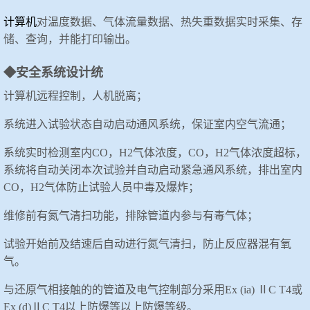
计算机
对温度数据、气体流量数据、热失重数据实时采集、存
储、
查询
，并能打印输出。
◆安全系统设计统
计算机远程控制，人机脱离；
系统进入试验状态自动启动通风系统，保证室内空气流通；
系统实时检测室内
CO
，
H2
气体浓度
，
CO
，
H2
气体浓度超标，
系统将自动关闭本次试验并自动启动紧急通风系统，排出室内
CO
，
H2
气体防止试验人员中毒及爆炸；
维修前有氮气清扫功能，排除管道内参与有毒气体；
试验开始前及结速后自动进行氮气清扫，防止反应器混有氧
气。
与还原气相接触的的管道及电气控制部分采用
Ex (ia)
Ⅱ
C T4
或
Ex (
d
)
Ⅱ
C T4
以上防爆等以上防爆等级。