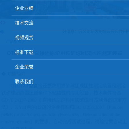
球团矿/烧结矿/块矿高温冶金性能检测系统
企业业绩
烧结/球团优化配矿研究设备
技术交流
高炉配吹煤检测设备
好消息：我公司研发的焦炭反应性制样
视频观赏
冶金渣、保护渣等高温物性检测设备
产品搜索 >
冶金石灰活性度测定仪
标准下载
QTCT-01型直接还原炉用铁矿球团成团性测定装置
矿石、焦炭物理检测及制样设备
企业荣誉
工业分析、测硫仪等
◆
功能简介
联系我们
QTCT-01型直接还原炉用铁矿球团成团性测定装置是测定
铁矿球团高温还原条件下粘结性的专用设备，技术条件符合
GB /T 24237-2009《 直接还原炉料用铁矿球团 成团性的测定方
法》、HYL(希尔)公司的企业标准和ISO 11256:2007《
Iron ore
pellets for shaft direct-reduction feedstocks - Determination of the
clustering index》
的要求，自动完成测试过程，试验结果自动上
传、储存和打印。