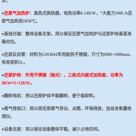
全。
●
还原气加热炉
：直热式换热器，电热功率
0-24KW，*大能力500L/h还
原气加热到1
05
0℃。
●
直线光轴：整体设备支架，用以保证还原气加热炉与还原炉体垂直准
确对位。
●
还原反应管：材料为
GH3044军用耐热不锈钢，尺寸为Ø80×1000mm,
有效容积5L。
●
还原炉体：外壳不锈钢（抛光），三段式内嵌式加热套，功率为
×
4KW
3=12KW。
●
翻转电机：用以还原炉体平稳翻转，便于装卸料。
●
尾气排放口：用以将还原尾气导出、点燃，环保排放，加设含氧量检
测仪。
●
设备支座：用以保证设备整体平稳，减少占地空间。