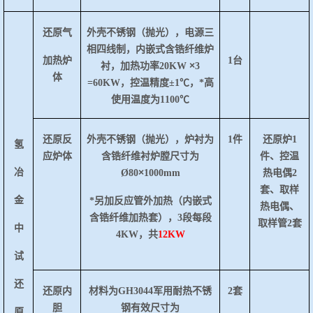
还原气
外壳不锈钢（抛光），电源三
相四线制，内嵌式含锆纤维炉
加热炉
1台
×
衬，加热功率
20KW
3
体
=60KW，控温精度
±1℃，*高
使用温度为1100℃
还原反
外壳不锈钢（抛光），炉衬为
1件
还原炉
1
氢
应炉体
含锆纤维衬炉膛尺寸为
件、控温
冶
×
Ø
80
1000mm
热电偶2
套、取样
金
*另加反应管外加热（内嵌式
热电偶、
含锆纤维加热套），3段每段
取样管2套
中
4KW，共
12KW
试
还
还原内
材料为
GH3044军用耐热不锈
2套
胆
钢有效尺寸为
原