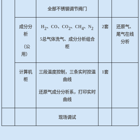
全部不锈钢调节阀门
成分分
H
、
CO、CO
、
CH
、
N
2套
还原气、
2
2
4
2
析
尾气在线
5总气体洗气、成分分析组合
分析
（公
柜
用）
计算机
三段温度控制，三条实时控温
1套
柜
曲线
还原气成分分析系，打印实时
曲线
现场调试