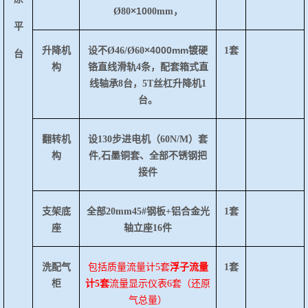
×
10
Ø
80
00mm，
平
×
4000mm
升降机
设不
Ø46/Ø60
镀硬
1套
台
构
铬直线滑轨
4条，配套箱式直
线轴承8台，5T丝杠升降机1
台。
翻转机
设
130步进电机（60N/M）套
构
件,石墨铜套、全部不锈钢把
接件
支架底
全部
20mm45#钢板+铝合金光
1套
座
轴立座16件
洗配气
包括质量流量计
5套
浮子流量
1套
柜
计
5套
流量显示仪表
6套（还原
气总量）