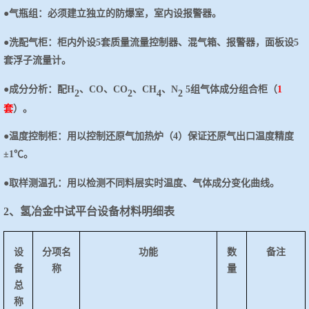
●
气瓶组：必须建立独立的防爆室，室内设报警器。
●
洗配气柜：柜内外设
5套质量流量控制器、混气箱、报警器，面板设5
套浮子流量计。
●
成分分析：配
H
、
CO、CO
、
CH
、
N
5组气体成分组合柜（
1
2
2
4
2
套
）。
●
温度控制柜：用以控制还原气加热炉（
4）保证还原气出口温度精度
±1℃。
●
取样测温孔：用以检测不同料层实时温度、气体成分变化曲线。
2、氢冶金中试平台设备材料明细表
设
分项名
功能
数
备注
备
称
量
总
称