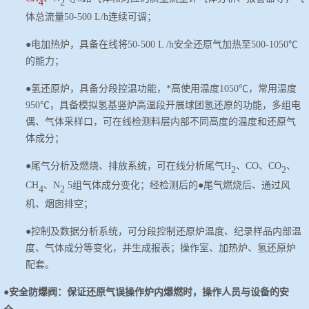
4
2
体总流量50-500 L/h连续可调；
●电加热炉，具备在线将50-500 L /h安全还原气加热至500-1
05
0℃
的能力；
●氢还原炉，具备分段控温功能，*高使用温度1
05
0℃，常用温度
950℃，具备模拟氢基竖炉高温段开展球团氢还原的功能，多组电
偶、气体采样口，可在线检测料层内部不同高度的温度和还原气
体成分；
●尾气分析及燃烧、排放系统，可在线分析尾气H
、
CO、CO
、
2
2
CH
、
N
5组气体成分变化；经检测后的●尾气燃烧后、通过风
4
2
机、烟囱排空；
●控制及数据分析系统，可分段控制还原炉温度、纪录样品内部温
度、气体成分等变化，并生成报表；操作室、加热炉、氢还原炉
配套。
●
安全防爆阀：保证还原气误操作炉内爆燃时，操作人员与设备的安