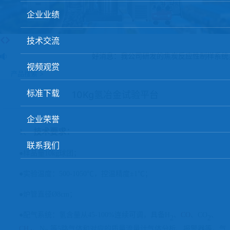
球团矿/烧结矿/块矿高温冶金性能检测系统
企业业绩
烧结/球团优化配矿研究设备
技术交流
高炉配吹煤检测设备
好消息：我公司研发的焦炭反应性制样系统
视频观赏
冶金渣、保护渣等高温物性检测设备
产品搜索 >
冶金石灰活性度测定仪
标准下载
10Kg氢冶金试验平台
矿石、焦炭物理检测及制样设备
企业荣誉
工业分析、测硫仪等
1、
技术要求：
联系我们
●样品量10kg球团；
●实验温度：500-1
05
0℃，控温精度
±
1℃；
●炉管直径
Ø
8cm；
●配气系统：氢含量从45-100%连续可调，具备H
、
CO
、
CO
、
2
2
CH
、
N
等
5路气体和对应的质量流量计气体分析、报警器等，气