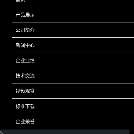
、整机功率≤
；制冷功率
，加热功率
。
9
400W
100W
270W
产品展示
、工作环境：实验室标准环境，温度≤
℃，相对应湿度不超过
10
28
的无腐蚀性气体场合。
85%RH
公司简介
新闻中心
上一页
下一页
企业业绩
技术交流
视频观赏
手机扫一扫
标准下载
Copyright © 2022 鞍山市科翔仪器仪表有限公司 Inc All Right Reserved.
辽ICP备
20001023号-1
营业执照
技术支持：
鞍山龙采
企业荣誉
电话：0412-8252920 0412-8252930 传真：0412-8246602 手机：13050084
493 售后服务部：0412-8285080 新疆市场部 手机：18641242835 电话：0991-