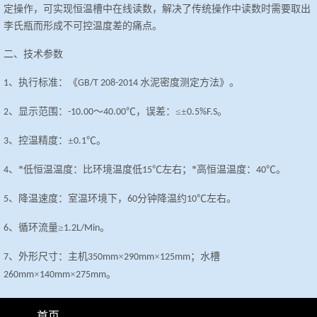
定操作，可实现恒温槽中在线读数，解决了传统操作中读数时需要取出
李氏瓶而形成不可控温度差的痛点。
二、
技术参数
、执行标准：《
水泥密度测定方法》。
1
GB/T 208-2014
、显示范围：
～
℃，误差：≤±
。
2
-10.00
40.00
0.5%F.S
、控温精度：±
℃。
3
0.1
、*低恒温温度：比环境温度低
℃左右；*高恒温温度：
℃。
4
15
40
、降温速度：室温环境下，
分钟降温约
℃左右。
5
60
10
、循环流量≥
。
6
1.2L/Min
、外形尺寸：主机
×
×
；水槽
7
350mm
290mm
125mm
×
×
。
260mm
140mm
275mm
、工作电源：
±
±
。
8
220
10%VAC/50
1Hz
首页