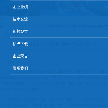
球团矿/烧结矿/块矿高温冶金性能检测系统
企业业绩
烧结/球团优化配矿研究设备
技术交流
高炉配吹煤检测设备
好消息：我公司研发的焦炭反应性制样
视频观赏
冶金渣、保护渣等高温物性检测设备
产品搜索 >
冶金石灰活性度测定仪
标准下载
SME-LSP1000李氏瓶恒温槽水泥密度测定仪
矿石、焦炭物理检测及制样设备
企业荣誉
工业分析、测硫仪等
一、概述
联系我们
型李氏瓶恒温槽水泥密度测定仪是根据中华人民共和
SME-LSP1000
国国家标准《
水泥密度测定方法》中的技术要求和有关规
GB/T 208-2014
定研发的一款产品。适合于测定水泥的密度，也适用于指定采用本方法
的其他粉体物料密度的测定。
仪器采用高精度采集电路，通过模糊
控制算法，实现水槽温度
PID
的高精度稳定控制；采用独有的定位技术，可以便捷地对李氏瓶定位固