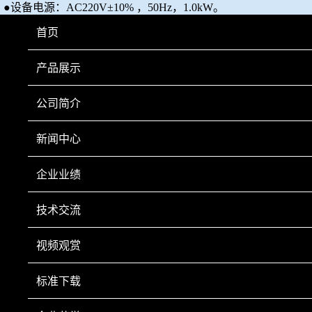
●设备电源：A
C220V
±10%
，
50H
z，
1.
0
kW。
首页
●外形尺寸：800×600×1500mm;
●重量：240kg。
产品展示
公司简介
新闻中心
上一页
下一页
企业业绩
技术交流
视频观赏
手机扫一扫
标准下载
Copyright © 2022 鞍山市科翔仪器仪表有限公司 Inc All Right Reserved.
辽ICP备
20001023号-1
营业执照
技术支持：
鞍山龙采