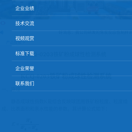
球团矿/烧结矿/块矿高温冶金性能检测系统
企业业绩
烧结/球团优化配矿研究设备
技术交流
高炉配吹煤检测设备
好消息：我公司研发的焦炭反应性制样系
视频观赏
冶金渣、保护渣等高温物性检测设备
产品搜索 >
冶金石灰活性度测定仪
标准下载
KCQ-0203铁矿粉成球性检测系统
矿石、焦炭物理检测及制样设备
企业荣誉
工业分析、测硫仪等
KCQ-0203铁矿粉成球性检测系统
联系我们
一、原理
静态成球性指数
K是综合反映球团用铁矿粉粒度、粒度组
成、比表面积和亲水性能的参数。其计算公式如下：