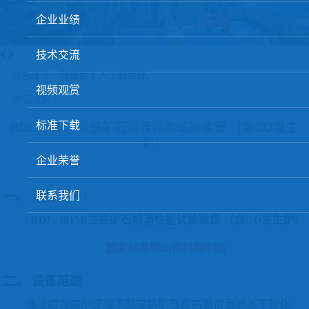
球团矿/烧结矿/块矿高温冶金性能检测系统
企业业绩
烧结/球团优化配矿研究设备
技术交流
高炉配吹煤检测设备
制焦球法一致或优于人工制焦球。
视频观赏
冶金渣、保护渣等高温物性检测设备
产品搜索 >
冶金石灰活性度测定仪
标准下载
RDL-2015B型铁矿石熔滴性能试验装置 （含CO发生
炉）
矿石、焦炭物理检测及制样设备
企业荣誉
工业分析、测硫仪等
联系我们
一、
设备名称
RDL-2015B型铁矿石熔滴性能试验装置 （含CO发生炉）
国家标准鞍山市科翔制定
二、
设备用途
通过模拟高炉环境下测定铁矿石在高温荷重状态下软化、