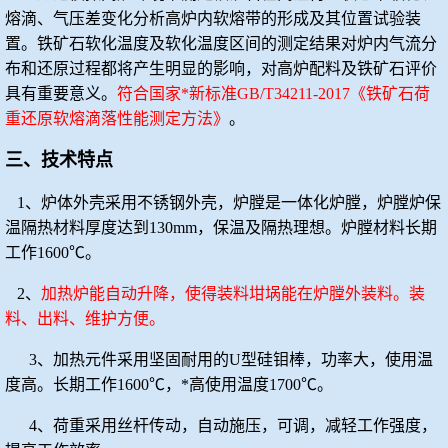
熔滴、气压差变化分析高炉内软熔带的形成及其位置试验装
置。铁矿石软化温度及软化温度区间的测定结果对炉内气流分
布和还原过程都将产生明显的影响，对高炉配料及铁矿石评价
具有重要意义。
符合国家*新标准
GB/T34211-2017《
铁矿石荷
重还原软熔滴落性能测定方法
》
。
三、技术特点
1、炉体外壳采用不锈钢外壳，炉膛是一体化炉膛，炉膛炉保
温隔热材料厚度达到130mm，保温及隔热理想。炉膛材料长期
工作1600℃。
2、
加热炉能自动升降，使得装料坩埚能在炉膛外装料。装
料、出料、维护方便。
3、加热元件采用坚固耐用的U型硅钼棒，功率大，使用温
度高。长期工作1600℃，*高使用温度1700℃。
4、荷重采用丝杆传动，自动施压，可调，减轻工作强度，