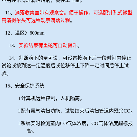
不用经常清理滴落坩埚，减径工作量。
11、
滴落收集室带有观察窗。便于操作。可选配针孔式微型
高清摄象头可选程观察滴落过程
。
12、温区〉600mm.
13、
实验结束荷重砣可自动提升
。
14、
判断滴下的量可设，可设置按滴下后一段时间内停止
试验或按到达一定温度后或位移停止下降一定时间后停止试
验。
15、安全保护系统
l
计算机远程控制，人机隔离。
l
配有氮气清扫功能，试验结束后清扫管道内残余
CO。
l
系统实时检测室内
CO气体浓度，CO气体浓度超标报
警。