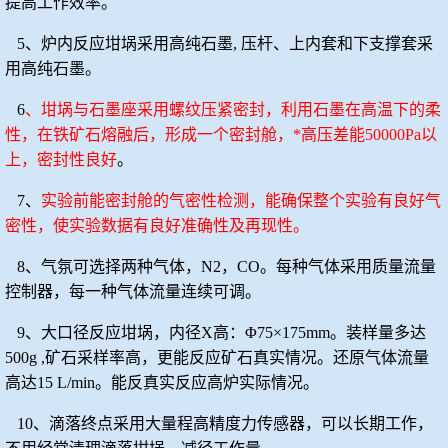
提高工作效率。
5、炉内反应坩埚采用高纯石墨, 压杆、上内套和下支撑套采
用高纯石墨。
6
、坩埚与石墨座采用螺纹压紧密封，利用石墨在高温下的柔
性，在铁矿石熔融后，形成一个密封舱，*高压差能
50000Pa以
上，密封性良好
。
7、
实验前能密封舱的气密性检测，能确保整个实验有良好气
密性，使实验数据有良好准确性及再现性。
8、气氛可选择两种气体，N2，CO。每种气体采用质量流量
控制器，每一种气体流量连续可调。
9、大口径反应坩埚，内径X高：Φ75×175mm。装样量多达
500g ,矿石采样率高，更能反应矿石真实情况。还原气体流量
高达15 L/min。能反真实反应高炉实际情况。
10、滴落终点采用大量程高精度力传感器，可以长期工作，