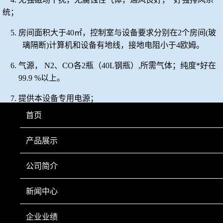
统；
5.
房间面积大于
40
㎡，控制室与设备要求分别在
2
个房间
(
玻
璃隔断
)
计算机和设备有地线，接地电阻小于
4
欧姆。
6.
气源，
N2
、
CO
各
2
瓶（
40L
钢瓶）
,
所需气体；纯度*好在
99.
9
%
以上。
7.
提供本设备专用电源；
首页
8.
三相
五
线制，接地电阻小于
4
欧姆；
9.
电源引入处有一壁挂配电箱，功率：
2
0KW
。
产品展示
公司简介
新闻中心
下一页
企业业绩