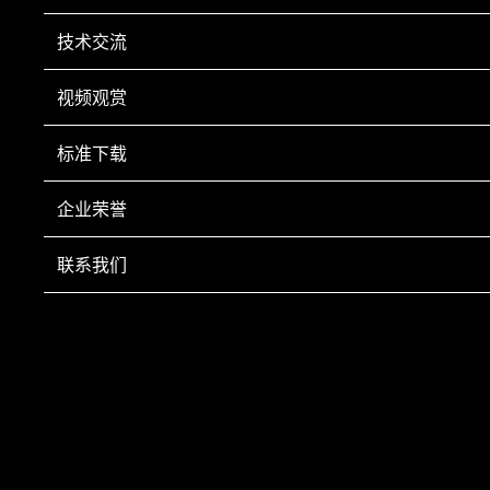
技术交流
视频观赏
手机扫一扫
标准下载
Copyright © 2022 鞍山市科翔仪器仪表有限公司 Inc All Right Reserved.
辽ICP备
20001023号-1
营业执照
技术支持：
鞍山龙采
企业荣誉
电话：0412-8252920 0412-8252930 传真：0412-8246602 手机：13050084
493 售后服务部：0412-8285080 新疆市场部 手机：18641242835 电话：0991-
联系我们
3651089
网站部分资源来自互联网公开渠道 如有侵权请及时联系本司删除