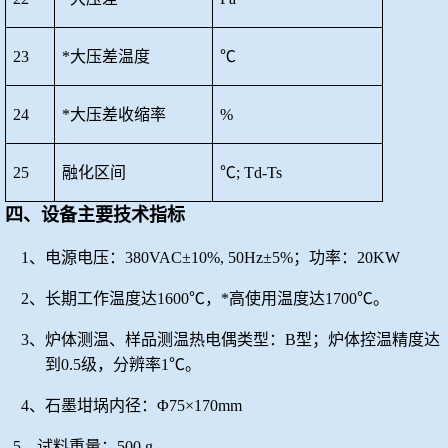
23
*大压差温度
℃
24
*大压差收缩率
%
25
融化区间
℃; Td-Ts
四、设备主要技术指标
1、电源电压：380VAC±10%, 50Hz±5%；功率：20KW
2、长期工作温度达1600℃，*高使用温度达1700℃。
3、炉体测温、样品测温热电偶类型：B型；炉体控温精度达
到0.5级，分辨率1℃。
4、石墨坩埚内径：Φ75×170mm
5、试料重量：500 g。