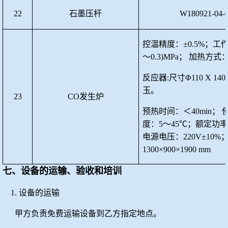
22
石墨压杆
W180921-04-
控温精度
：
±
0.5
%；工作
～
0.
3
)MPa；
加热方式
反应器
:尺寸Φ110 X 140
玉。
23
CO发生炉
预热时间：＜
40
min；
度：5～45
℃
；
额定功
电源
电压
：
2
20V±10
1300×900×1900 mm
七、设备的运输、验收和培训
1.
设备的运输
甲方负责免费运输设备到乙方指定地点。