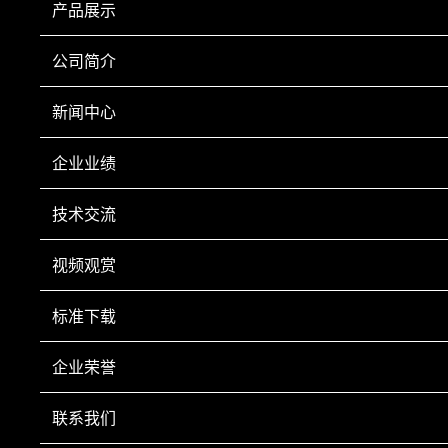
产品展示
公司简介
手机扫一扫
Copyright © 2022 鞍山市科翔仪器仪表有限公司 Inc All Right Reserved.
辽ICP备
新闻中心
20001023号-1
营业执照
技术支持：
鞍山龙采
电话：0412-8252920 0412-8252930 传真：0412-8246602 手机：13050084
企业业绩
493 售后服务部：0412-8285080 新疆市场部 手机：18641242835 电话：0991-
3651089
技术交流
网站部分资源来自互联网公开渠道 如有侵权请及时联系本司删除
视频观赏
标准下载
企业荣誉
联系我们