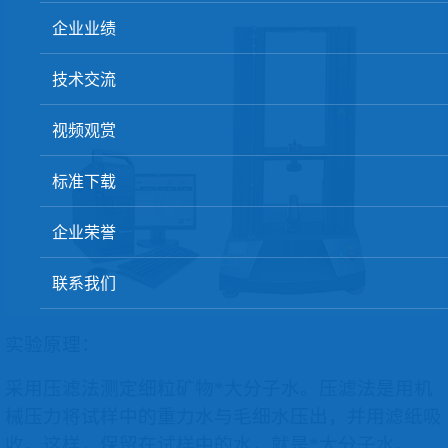
球团矿/烧结矿/块矿高温冶金性能检测系统
企业业绩
烧结/球团优化配矿研究设备
技术交流
高炉配吹煤检测设备
视频观赏
冶金渣、保护渣等高温物性检测设备
冶金石灰活性度测定仪
标准下载
矿石、焦炭物理检测及制样设备
企业荣誉
工业分析、测硫仪等
联系我们
实验原理：
采用压滤法测定细粒矿物*大分子水。压滤法是用机
械压力将试样中的重力水与毛细水压出，并用滤纸吸
收。这样，保留在试样中的水，就是*大分子水。