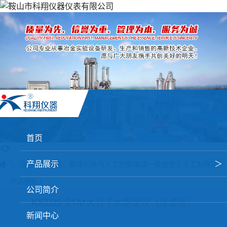
首页
产品展示
＞
操作，没有人为误差，焦球形状与人工制焦球法一致或优于人工制焦球。
产品搜索 >
焦炭高温性能检测系统
公司简介
KXZDS-21A*大分子水测定仪（压滤法）
焦化行业检测及优化配煤设备
新闻中心