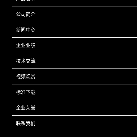
● 重量：2000kg
公司简介
新闻中心
上一页
下一页
企业业绩
技术交流
视频观赏
手机扫一扫
标准下载
Copyright © 2022 鞍山市科翔仪器仪表有限公司 Inc All Right Reserved.
辽ICP备
20001023号-1
营业执照
技术支持：
鞍山龙采
企业荣誉
电话：0412-8252920 0412-8252930 传真：0412-8246602 手机：13050084
493 售后服务部：0412-8285080 新疆市场部 手机：18641242835 电话：0991-
联系我们
3651089
网站部分资源来自互联网公开渠道 如有侵权请及时联系本司删除