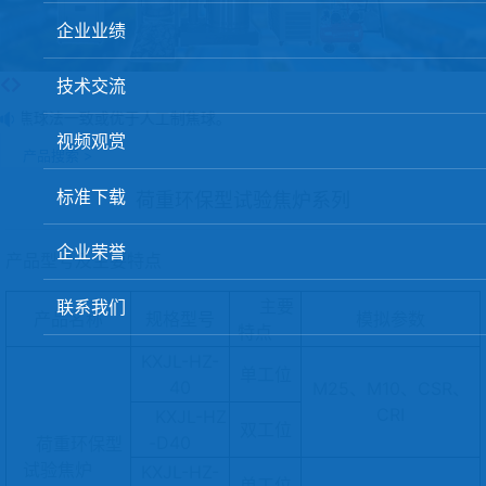
球团矿/烧结矿/块矿高温冶金性能检测系统
企业业绩
烧结/球团优化配矿研究设备
技术交流
高炉配吹煤检测设备
制焦球法一致或优于人工制焦球。
视频观赏
冶金渣、保护渣等高温物性检测设备
产品搜索 >
冶金石灰活性度测定仪
标准下载
荷重环保型试验焦炉系列
矿石、焦炭物理检测及制样设备
企业荣誉
产品型号及主要特点
工业分析、测硫仪等
主要
联系我们
产品名称
规格型号
模拟参数
特点
KXJL-HZ-
单工位
40
M25、M10、CSR、
CRI
KXJL-HZ
双工位
-D40
荷重环保型
试验焦炉
KXJL-HZ-
单工位