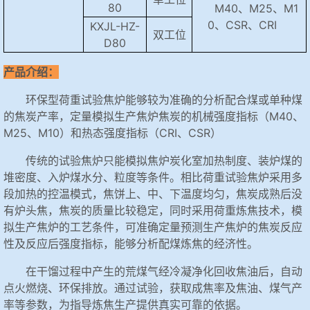
80
M40、M25、M1
0、CSR、CRI
KXJL-HZ-
双工位
D80
产品介绍：
环保型荷重试验焦炉能够较为准确的分析配合煤或单种煤
的焦炭产率，定量模拟生产焦炉焦炭的机械强度指标（M40、
M25、M10）和热态强度指标（CRI、CSR）
传统的试验焦炉只能模拟焦炉炭化室加热制度、装炉煤的
堆密度、入炉煤水分、粒度等条件。相比荷重试验焦炉采用多
段加热的控温模式，焦饼上、中、下温度均匀，焦炭成熟后没
有炉头焦，焦炭的质量比较稳定，同时采用荷重炼焦技术，模
拟生产焦炉的工艺条件，可准确定量预测生产焦炉的焦炭反应
性及反应后强度指标，能够分析配煤炼焦的经济性。
在干馏过程中产生的荒煤气经冷凝净化回收焦油后，自动
点火燃烧、环保排放。通过试验，获取成焦率及焦油、煤气产
率等参数，为指导炼焦生产提供真实可靠的依据。