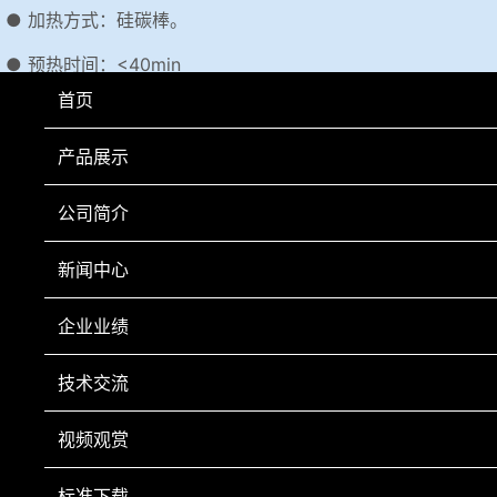
● 加热方式：硅碳棒。
● 预热时间：<40min
首页
● 电源电压：AC380V±10%；功率：18kW
● 外形尺寸：1000×1060×1550mm
产品展示
● 重量：350kg
公司简介
新闻中心
上一页
下一页
企业业绩
技术交流
视频观赏
手机扫一扫
标准下载