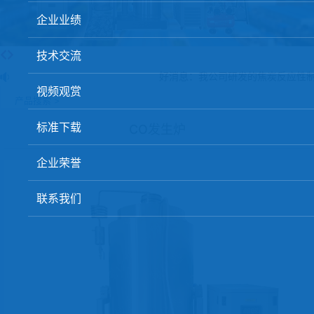
球团矿/烧结矿/块矿高温冶金性能检测系统
企业业绩
烧结/球团优化配矿研究设备
技术交流
高炉配吹煤检测设备
好消息：我公司研发的焦炭反应性制
视频观赏
冶金渣、保护渣等高温物性检测设备
产品搜索 >
冶金石灰活性度测定仪
标准下载
CO发生炉
矿石、焦炭物理检测及制样设备
企业荣誉
工业分析、测硫仪等
联系我们