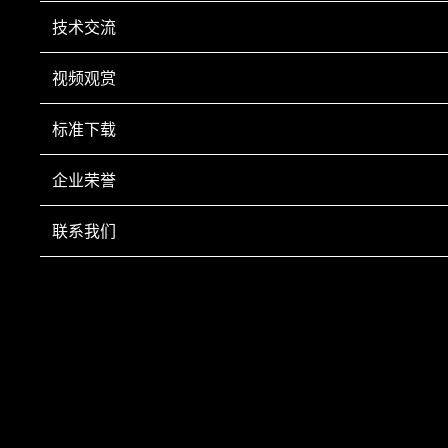
技术交流
视频观赏
手机扫一扫
标准下载
Copyright © 2022 鞍山市科翔仪器仪表有限公司 Inc All Right Reserved.
辽ICP备
20001023号-1
营业执照
技术支持：
鞍山龙采
企业荣誉
电话：0412-8252920 0412-8252930 传真：0412-8246602 手机：13050084
493 售后服务部：0412-8285080 新疆市场部 手机：18641242835 电话：0991-
联系我们
3651089
网站部分资源来自互联网公开渠道 如有侵权请及时联系本司删除