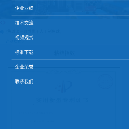
球团矿/烧结矿/块矿高温冶金性能检测系统
企业业绩
烧结/球团优化配矿研究设备
技术交流
高炉配吹煤检测设备
工制焦球法一致或优于人工制焦球。
视频观赏
冶金渣、保护渣等高温物性检测设备
产品搜索 >
冶金石灰活性度测定仪
标准下载
粘结指数
矿石、焦炭物理检测及制样设备
企业荣誉
工业分析、测硫仪等
联系我们