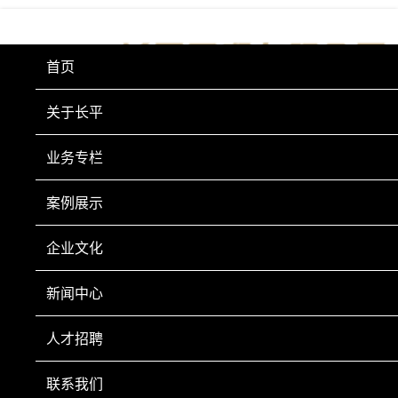
首页
关于长平
业务专栏
案例展示
新闻中心
企业文化
NEWS CENTER
新闻中心
人才招聘
勘查技术岩土工程分析
联系我们