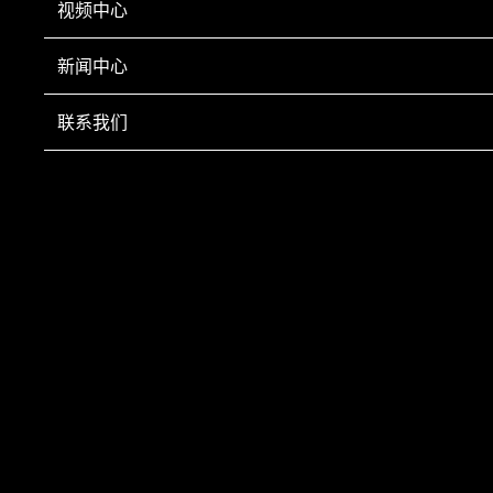
GRFL-1000骨肉分离机鸡脖、鸡架
视频中心
视频
新闻中心
联系我们