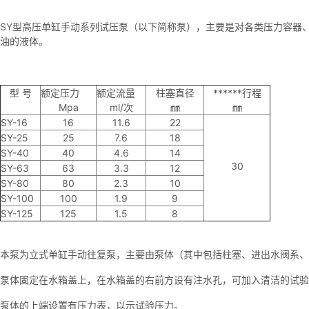
SY型高压单缸手动系列试压泵（以下简称泵），主要是对各类压力容器、
油的液体。
型 号
额定压力
额定流量
柱塞直径
******行程
Mpa
ml/次
㎜
㎜
SY-16
16
11.6
22
SY-25
25
7.6
18
SY-40
40
4.6
14
30
SY-63
63
3.3
12
SY-80
80
2.3
10
SY-100
100
1.9
9
SY-125
125
1.5
8
本泵为立式单缸手动往复泵，主要由泵体（其中包括柱塞、进出水阀系、
泵体固定在水箱盖上，在水箱盖的右前方设有注水孔，可加入清洁的试验
泵体的上端设置有压力表，以示试验压力。