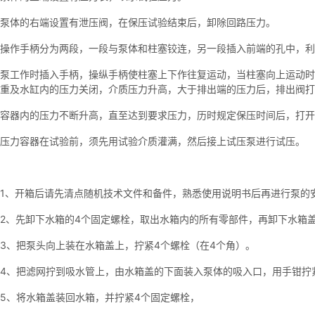
泵体的右端设置有泄压阀，在保压试验结束后，卸除回路压力。
操作手柄分为两段，一段与泵体和柱塞铰连，另一段插入前端的孔中，利
泵工作时插入手柄，操纵手柄使柱塞上下作往复运动，当柱塞向上运动时
重及水缸内的压力关闭，介质压力升高，大于排出端的压力后，排出阀打
容器内的压力不断升高，直至达到要求压力，历时规定保压时间后，打
压力容器在试验前，须先用试验介质灌满，然后接上试压泵进行试压。
1、开箱后请先清点随机技术文件和备件，熟悉使用说明书后再进行泵的
2、先卸下水箱的4个固定螺栓，取出水箱内的所有零部件，再卸下水箱
3、把泵头向上装在水箱盖上，拧紧4个螺栓（在4个角）。
4、把滤网拧到吸水管上，由水箱盖的下面装入泵体的吸入口，用手钳拧
5、将水箱盖装回水箱，并拧紧4个固定螺栓，