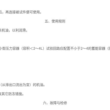
后，再连接被试件便可使用。
五、使用规则
几点机油，以利润滑。
型压力容器（容积＜2～4L）试验回路应配置不小于2～4的蓄能容器（
。
（从排出口流出为宜）的机油。
取其它防冻错施。
六、故障与检修