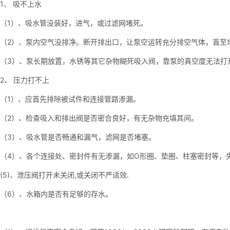
1、 吸不上水
（1）、吸水管没装好，进气，或过滤网堵死。
（2）、泵内空气没排净。断开排出口，让泵空运转充分排空气体，直至
（3）、泵长期放置，水锈等其它杂物糊死吸入阀，靠泵的真空度无法打
2、 压力打不上
（1）、应首先排除被试件和连接管路渗漏。
（2）、检查吸入和排出阀是否密合良好，有无杂物充填其间。
（3）、吸水管是否畅通和漏气，滤网是否堵塞。
（4）、各个连接处、密封件有无渗漏，如O形圈、垫圈、柱塞密封等，
(5)、泄压阀打开未关闭,或关闭不严适效.
（6）、水箱内是否有足够的存水。