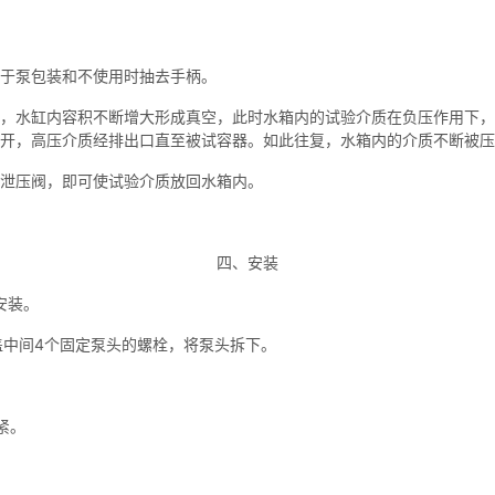
于泵包装和不使用时抽去手柄。
，水缸内容积不断增大形成真空，此时水箱内的试验介质在负压作用下，
开，高压介质经排出口直至被试容器。如此往复，水箱内的介质不断被压
开泄压阀，即可使试验介质放回水箱内。
四、安装
安装。
盖中间4个固定泵头的螺栓，将泵头拆下。
紧。