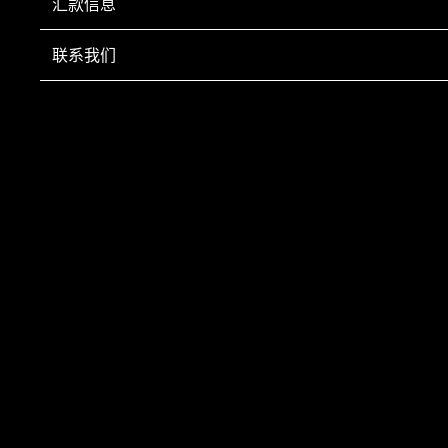
汇款信息
联系我们
PUMP
试压泵
不锈钢电动试压泵