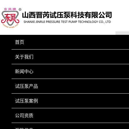
首页
关于我们
新闻中心
试压泵产品
试压泵案例
公司资质