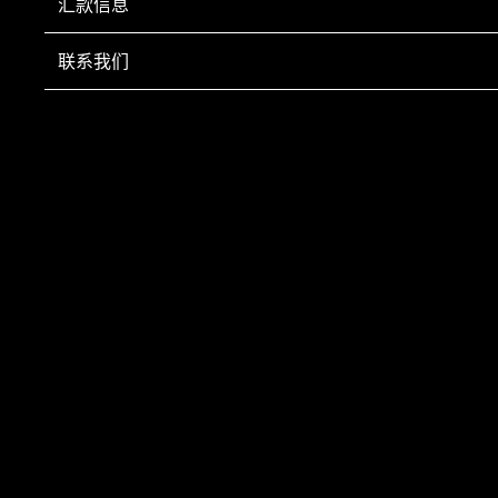
汇款信息
联系我们
PUMP
试压泵
3DY-7.5KW