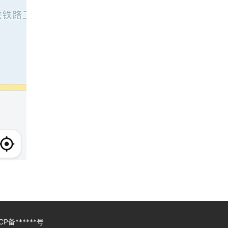
备******号