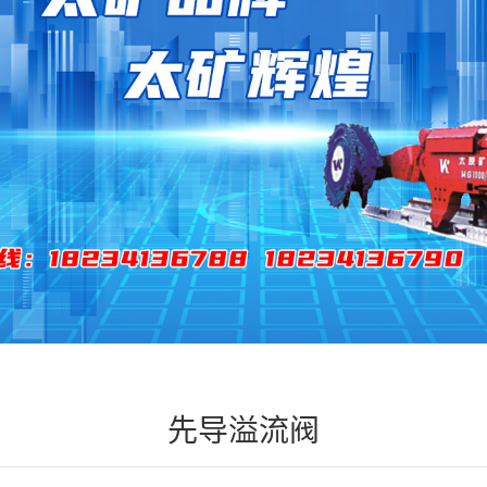
先导溢流阀