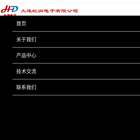
首页
关于我们
产品中心
技术交流
联系我们