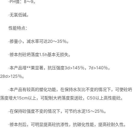
·PH值：8～9。
·无氯低碱。
性能特点：
·掺量小，减水率可达20～35％。
·掺本剂砼坍落度1.5h基本无损失。
·本产品增**果显著，抗压强度3d>145％，7d>140％，
28d>125％。
·本产品有较高的塑化功能，在保持水灰比不变的情况下，可使砼坍
落度增大15cm以上，可配制大坍落度泵送砼，C50以上高性能砼。
·在保持砼强度不变的情况下，可节约水泥15～25％。
·掺本剂后，可明显提高砼抗渗性，抗碳化性能，提高砼耐久性。