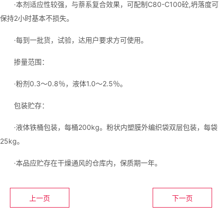
·本剂适应性较强，与萘系复合效果
，可配制C80-C100砼,坍落度可
保持2小时基本不损失。
·每到一批货，试验，达用户要求方可使用。
掺量范围：
·粉剂0.3～0.8％，液体1.0～2.5％。
包装贮存：
·液体铁桶包装，每桶200kg。粉状内塑膜外编织袋双层包装，每袋
25kg。
·本品应贮存在干燥通风的仓库内，保质期一年。
上一页
下一页