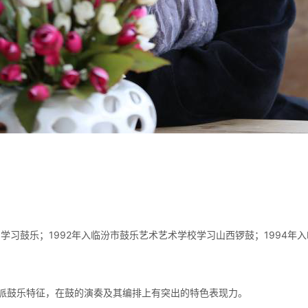
习鼓乐；1992年入临汾市鼓乐艺术艺术学校学习山西锣鼓；1994年入
鼓乐特征，在鼓的演奏及其编排上有突出的特色表现力。