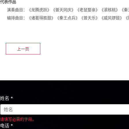
代表作品
演奏曲目：《龙腾虎跃》《普天同庆》《老鼠娶亲》《滚核桃》《秦
编排曲目：《诸葛得胜鼓》《秦王点兵》《普天乐》《威风锣鼓》《
上一页
姓名
*
请填写必需的字段。
电话
*