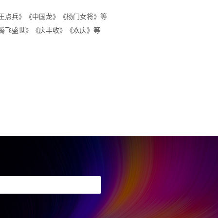
王点兵》《中国龙》《杨门女将》等
腾飞盛世》《庆丰收》《欢庆》等