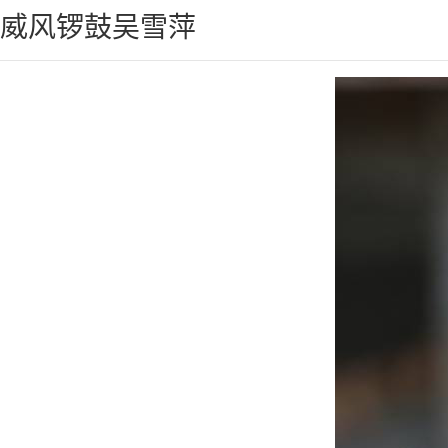
威风锣鼓吴雪萍