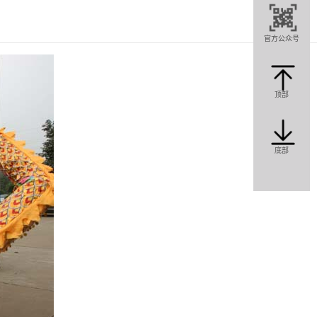
在线沟通
点我
官方公众号
在线咨
顶部
咨询热线
0357—
底部
303333