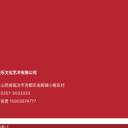
鼓乐文化艺术有限公司
：山西省临汾市尧都区金殿镇小榆东村
57-3033333
勇 15003574777
号-1