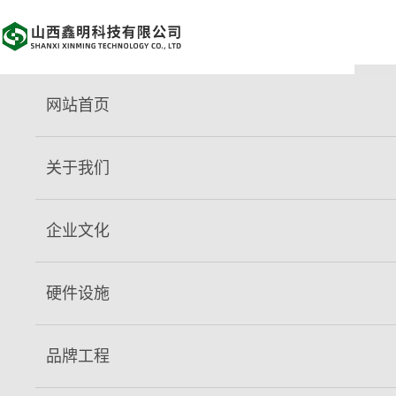
网站首页
市环保局张建炜一行深入鑫明公司调
关于我们
研指导
日期：2023-11-15 00:00:00
企业文化
阅读：
131
次
11月10日下午，临汾市环保局张建炜副局长、临汾市尧都区
硬件设施
环保局李杰局长等相关领导一行，莅临鑫明公司走访调研。鑫明
公司副经理孙秀丽及车队、生产、采供等相关科室负责人参加座
品牌工程
谈。