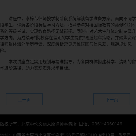
讲座中，李梓芾律师按学制阶段系统解读留学准备方案。面向不同学
段学生，详解各阶段英语学习方法，指导参与对接国际教育的类似K12体
系的等级考试，实现教育路径无缝衔接。同时针对艺术生群体定制专属升
学方向，为成绩与*院校存在差距的学生提供*弯道超车策略，并聚焦资深
律师群体海外学历申请，深度解析常见思维误区与信息差，规避规划风
险。
本次讲座立足实用规划与精准指导，为各类群体搭建科学、清晰的留
学进阶路径，助力实现海外求学目标。
上一页
下一页
版权所有：北京中伦文德太原律师事务所 固话：0351-4060146
地址：山西省太原市小店区学府街126号汇都MOHO A座18层
备案号：