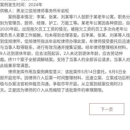
案例发生时间：2024年
供稿人：黑龙江佳旭律师事务所牟岩松
案例基本情况：李某、张某、刘某等11人就职于某老年公寓，职务分
别为管理员、厨师、经理、护工、万能工等。某老年公寓因各种原因，自
2020年起，出现拖欠员工工资的情况，被拖欠工资的员工多次向老年公
寓负责人索要工作报酬，均未得到合理答复。后李某、张某、刘某等人找
到佳旭律所，佳旭律所指派牟岩松律师办理此案，牟律师接受委托后迅速
与当事人取得联系，进行有效沟通并搜集证据。经牟律师整理相关材料，
9人达到退休年龄，应去法院起诉，2人未达到退休年龄，应去劳动仲
裁。终11个案子全部调解结案。支持了当事人的全部诉讼请求，当事人对
此结果非常满意。
律师发挥作用及案例典型意义：该批案件5月14日委托，6月5日全
部开庭完毕。因律师介入后第一时间整理材料、迅速立案、立案成功后积
极与办案法官和仲裁员沟通，争取尽早开庭，从立案到结案仅用时23
天。正是因为律师的介入从而缩短了该批案件的审理期限。
下一页