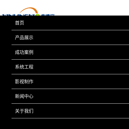
首页
产品展示
成功案例
系统工程
影视制作
新闻中心
关于我们