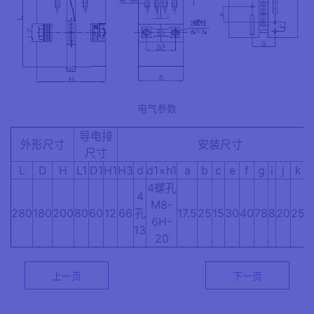
电气参数
导电排
外形尺寸
安装尺寸
尺寸
L
D
H
L1
D1
H1
H3
d
d1×h1
a
b
c
e
f
g
i
j
k
d
4螺孔
4
M8-
280
180
200
80
60
12
66
孔
17.5
25
15
30
40
78
8
20
25
M
6H-
13
20
上一页
下一页