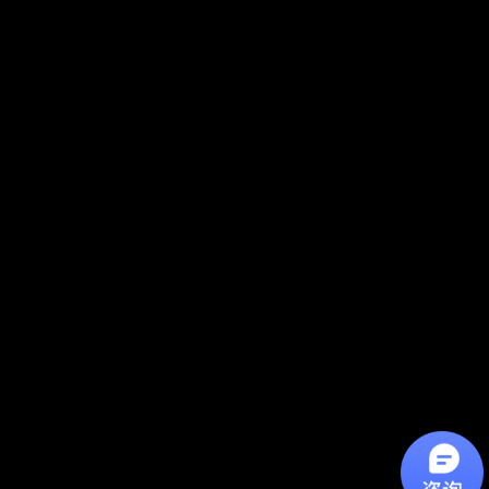
隔声罩隔音房