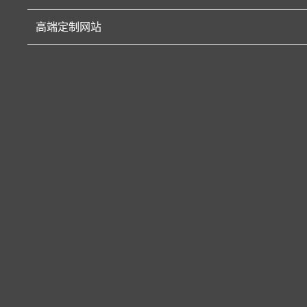
高端定制网站
一杯钻石
项目名称：
一杯钻石
访问地址：
http://www.acupofdiamond.com/